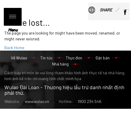
SHARE
You're lost...
Menu
Menu
The page you are looking for might have been moved, renamed, or
might never existed.
Back Home
Về Wulao
Tin tức
Thực đơn
Đặt bàn
Nhà hàng
Cách bày trí món ăn vui lòng tham khảo hình ảnh thực tế tại nhà hàng,
hình ảnh kể trên chỉ mang tính chất minh họa
Wulao Đài Loan - Thương hiệu lẩu trứ danh nhất định
phải thử.
Website:
www.wulao.vn
Hotline:
1900 234 546